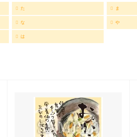
た
ま
な
や
は