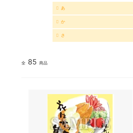
あ
か
さ
85
全
商品