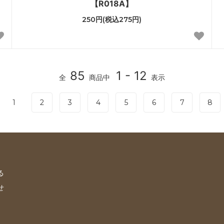
【R018A】
250円(税込275円)
85
1 - 12
全
商品中
表示
1
2
3
4
5
6
7
8
る
せ