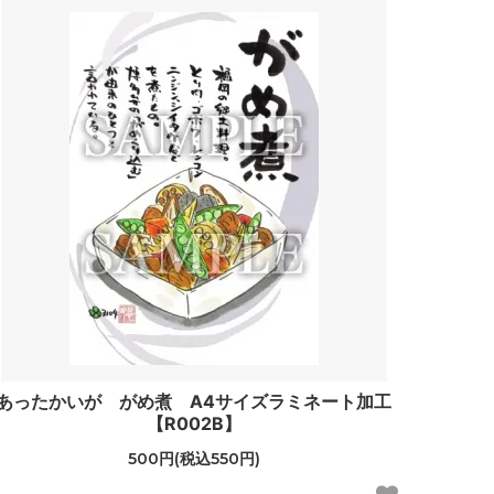
あったかいが がめ煮 A4サイズラミネート加工
【R002B】
500円(税込550円)