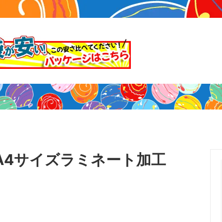
マスク
声
A4サイズラミネート加工