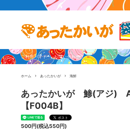
あったかいが
あったかいが作者プロフィール
ガンバリ
お客様の
ご利用ガイド
お問い合わせ
ホーム
あったかいが
海鮮
あったかいが 鯵(アジ) 
【F004B】
500円(税込550円)