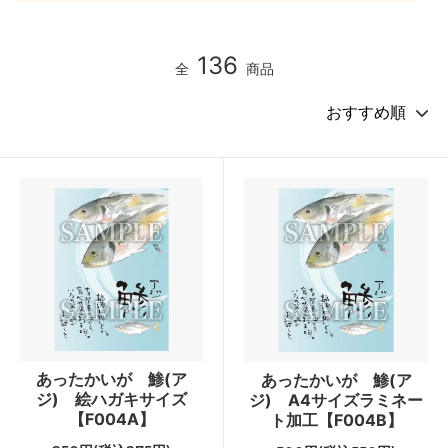
136
全
商品
あったかいが 鯵(ア
あったかいが 鯵(ア
ジ) 絵ハガキサイズ
ジ) A4サイズラミネー
【F004A】
ト加工【F004B】