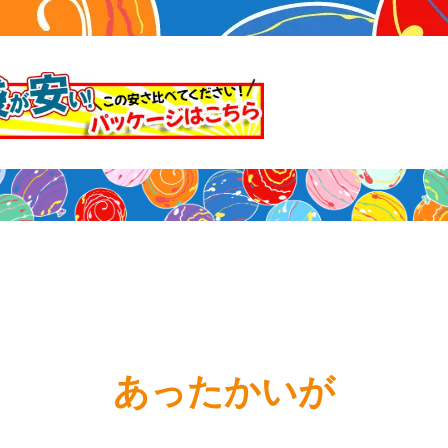
マスク
声
あったかいが