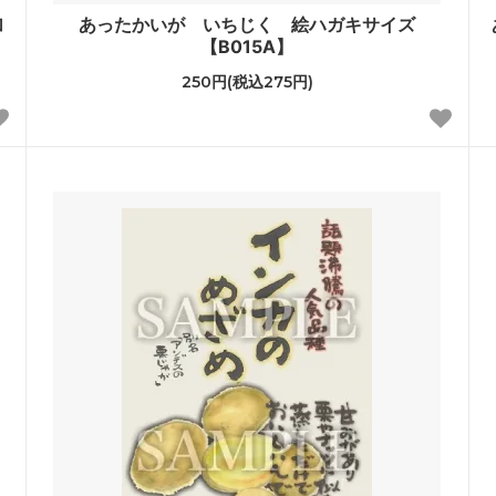
加
あったかいが いちじく 絵ハガキサイズ
【B015A】
250円(税込275円)